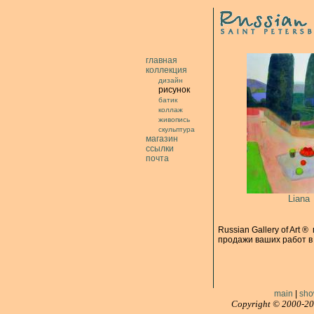
главная
коллекция
дизайн
рисунок
батик
коллаж
живопись
скульптура
магазин
cсылки
почта
Liana
Russian Gallery of Art ®
продажи ваших работ в
main
|
sho
Copyright © 2000-20