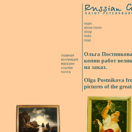
main
show room
shop
links
mail
Ольга Постникова
главная
коллекция
копии работ вели
магазин
на заказ.
cсылки
почта
Olga Postnikova fro
pictures of the great